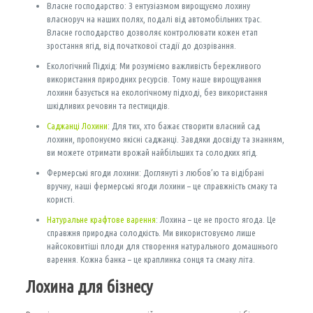
Власне господарство: З ентузіазмом вирощуємо лохину
власноруч на наших полях, подалі від автомобільних трас.
Власне господарство дозволяє контролювати кожен етап
зростання ягід, від початкової стадії до дозрівання.
Екологічний Підхід: Ми розуміємо важливість бережливого
використання природних ресурсів. Тому наше вирощування
лохини базується на екологічному підході, без використання
шкідливих речовин та пестицидів.
Саджанці Лохини
: Для тих, хто бажає створити власний сад
лохини, пропонуємо якісні саджанці. Завдяки досвіду та знанням,
ви можете отримати врожай найбільших та солодких ягід.
Фермерські ягоди лохини: Доглянуті з любов’ю та відібрані
вручну, наші фермерські ягоди лохини – це справжність смаку та
користі.
Натуральне крафтове варення
: Лохина – це не просто ягода. Це
справжня природна солодкість. Ми використовуємо лише
найсоковитіші плоди для створення натурального домашнього
варення. Кожна банка – це краплинка сонця та смаку літа.
Лохина для бізнесу